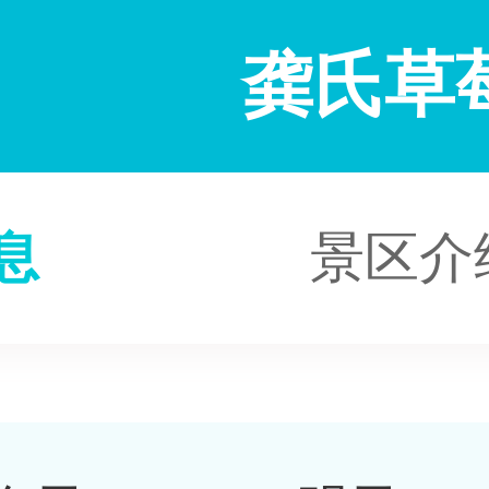
龚氏草
息
景区介