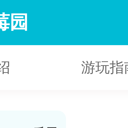
莓园
绍
游玩指