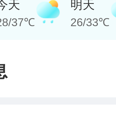
今天
明天
28/37℃
26/33℃
息