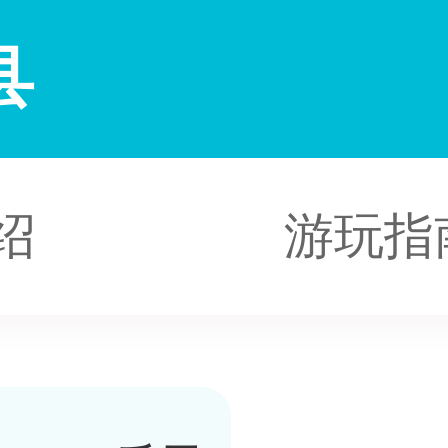
县
绍
游玩指