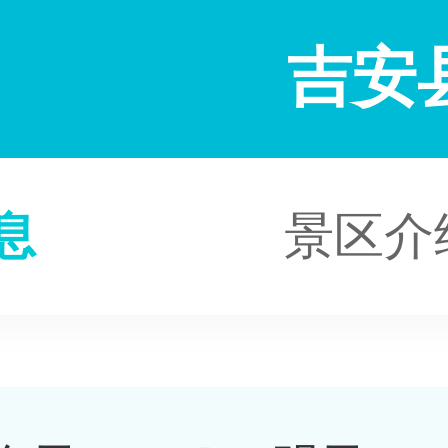
吉安
息
景区介