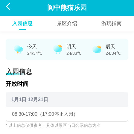

阆中熊猫乐园
入园信息
景区介绍
游玩指南
今天
明天
后天
24/34℃
24/33℃
24/34℃
入园信息
开放时间
1月1日-12月31日
08:30-17:00（17:00停止入园）
* 以上信息仅供参考，具体以景区当日公示信息为准