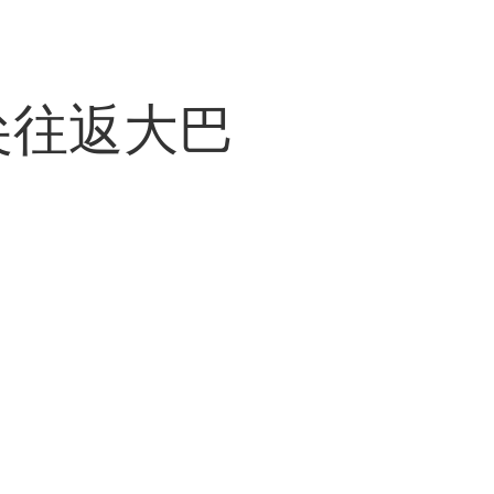
尖往返大巴