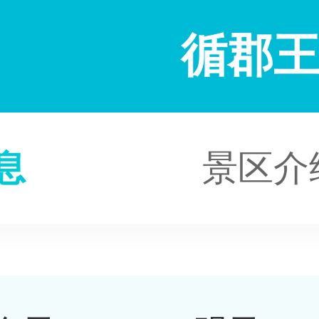
循郡
息
景区介