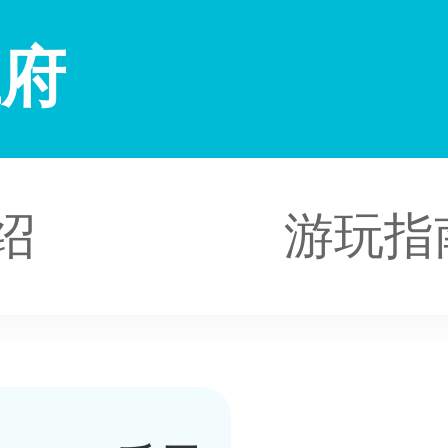
王府
绍
游玩指