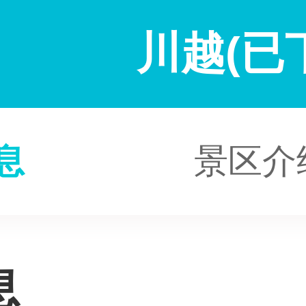
川越(已
息
景区介
息