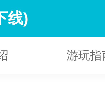
下线)
绍
游玩指