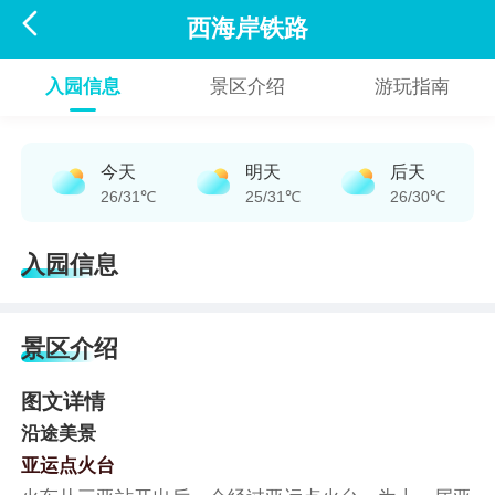

西海岸铁路
入园信息
景区介绍
游玩指南
今天
明天
后天
26/31℃
25/31℃
26/30℃
入园信息
景区介绍
图文详情
沿途美景
亚运点火台