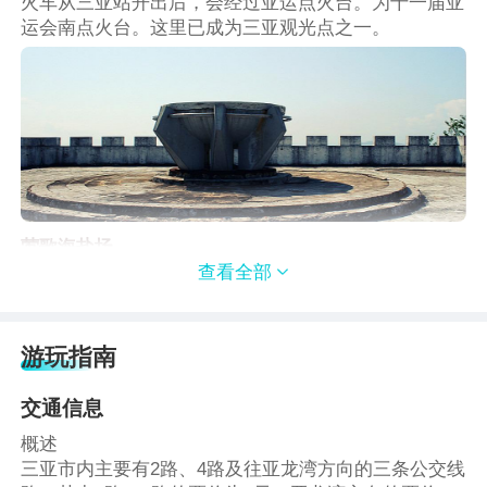
火车从三亚站开出后，会经过亚运点火台。为十一届亚
运会南点火台。这里已成为三亚观光点之一。
莺歌海盐场
查看全部

出三亚市区后，会经过一望无际的莺歌海盐场，在华南
地区也是首屈一指。
游玩指南
交通信息
概述
三亚市内主要有2路、4路及往亚龙湾方向的三条公交线