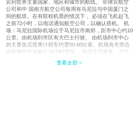
宾到世界主要国家、地区和城市的航线。 菲律宾航空
公司和中 国南方航空公司每周有马尼拉与中国厦门之
间的航班。在有联程机票的情况下， 必须在飞机起飞
之前72小时，以电话通知航空公司，以确认搭机。 机
场：马尼拉国际机场位于马尼拉市南郊，距市中心约10
公里。由机场到市区有大巴士行驶。 由机场到市中心
的主要饭店搭乘计程车约需50-60比索。机场海关旁边
的菲律宾中央银行24小时营业， 提供兑币服务。大厅
出口处旁，有菲律宾政府观光局的机场服务中心，提供
查看全部

饭店预订 服务。出境时， 须付300比索的机场税。 火
车：以马尼拉为起点，菲律宾国营铁路分南北两条线
路。北线延伸到圣费尔南多，可在中途换车去碧瑶。
南线延伸至雷加斯比，中途可见马容火山。 汽车：在
菲律宾各大城市中，都有巴士、计程车、三轮车等交通
工具。城市之间也有长途巴士穿梭其间。 游船：菲律
宾岛屿众多，首都马尼拉和宿雾等主要岛屿之间皆有游
船往来。