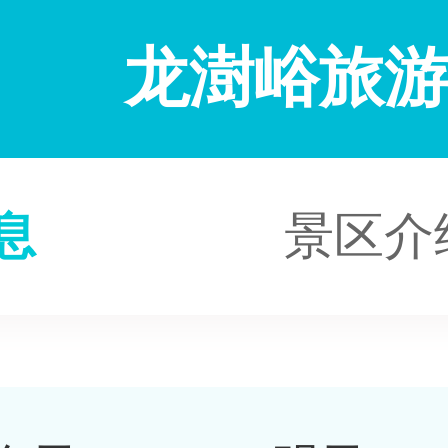
龙澍峪旅
息
景区介