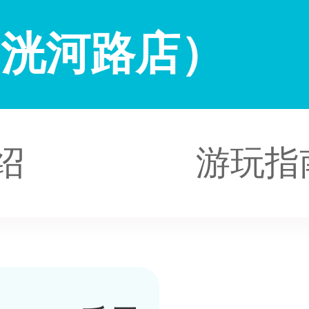
（洸河路店）
绍
游玩指