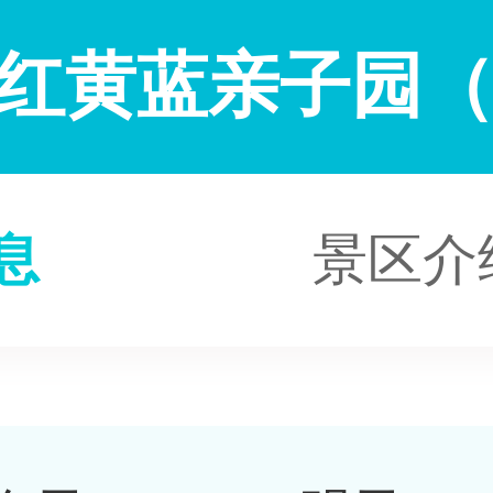
红黄蓝亲子园
息
景区介