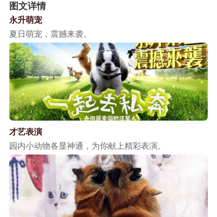
图文详情
永升萌宠
夏日萌宠，震撼来袭。
才艺表演
园内小动物各显神通，为你献上精彩表演。