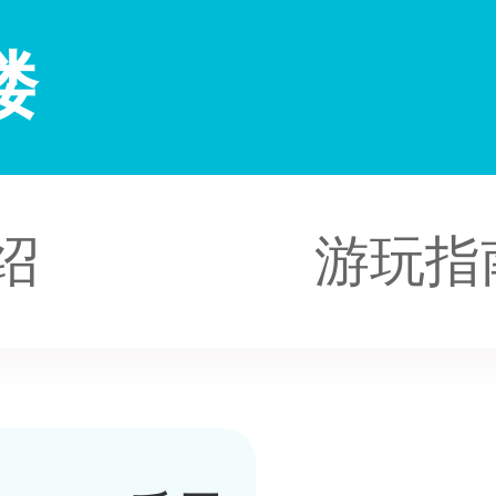
楼
绍
游玩指