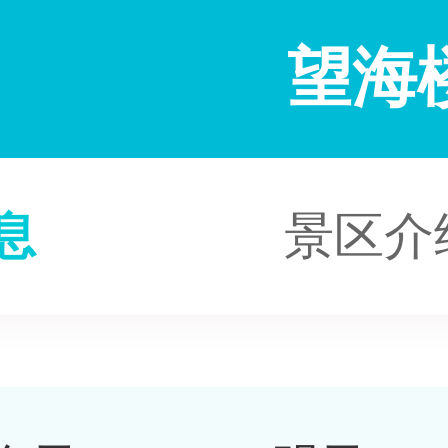
望海
息
景区介