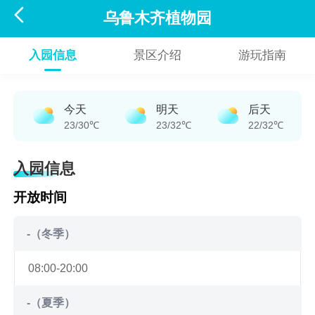

乌鲁木齐植物园
入园信息
景区介绍
游玩指南
今天
明天
后天
23/30℃
23/32℃
22/32℃
入园信息
开放时间
-（冬季）
08:00-20:00
-（夏季）