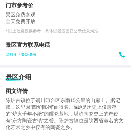
门市参考价
景区免费参观
全天免费开放
* 以上信息仅供参考，具体以景区当日公示信息为准
景区官方联系电话

0919-7482099
景区介绍
图文详情
陈炉古镇位于铜川印台区东南15公里的山巅上。据记
载，这里因“陶炉陈列”而得名。
是历史上仅遗存
陈炉
的“炉火千年不绝”的耀瓷基地，堪称陶瓷史上的奇迹，
有“东方陶瓷古镇”之誉。陈炉古镇也是陕西省命名的文
化艺术之乡中仅有的陶瓷之乡。