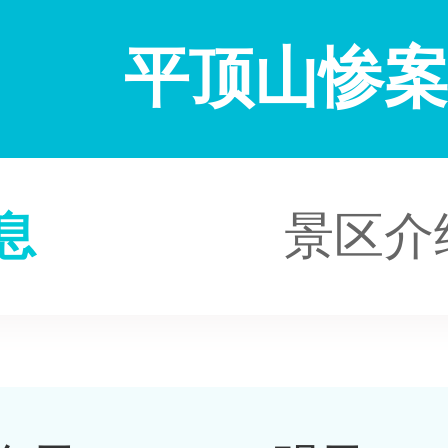
平顶山惨
息
景区介