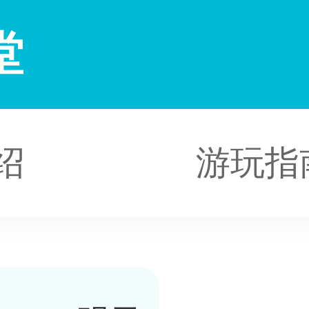
堂
绍
游玩指