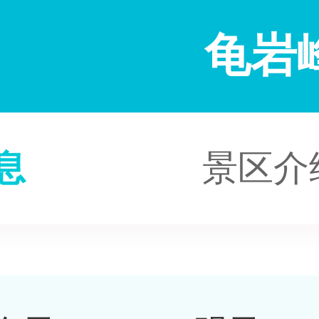
龟岩
息
景区介