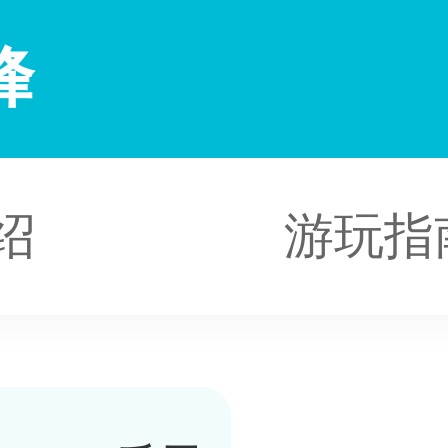
峰
绍
游玩指