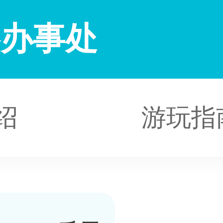
洛办事处
绍
游玩指