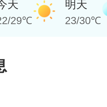
今天
明天
22/29℃
23/30℃
息