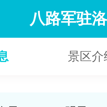
八路军驻
息
景区介