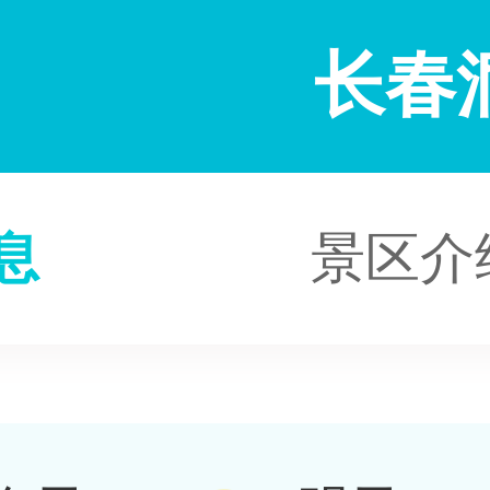
长春
息
景区介