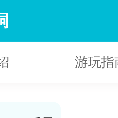
洞
绍
游玩指