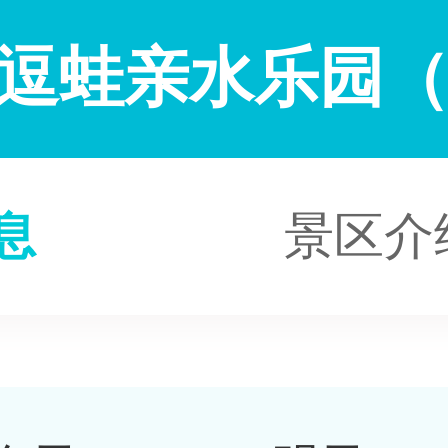
逗蛙亲水乐园
息
景区介