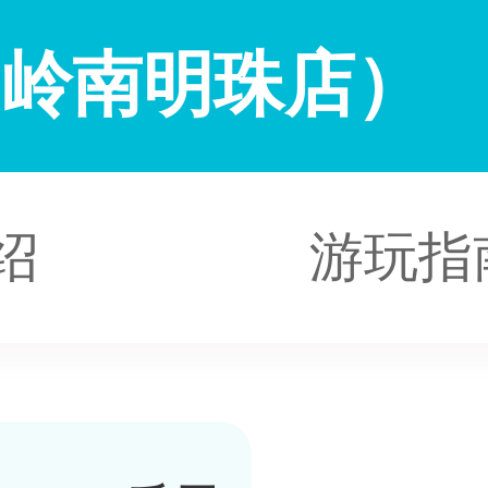
（岭南明珠店）
绍
游玩指