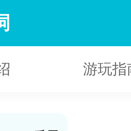
祠
绍
游玩指