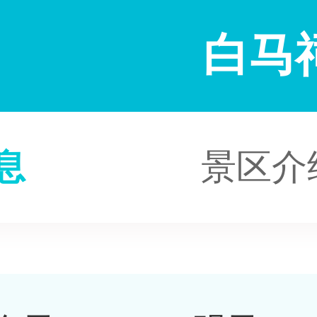
白马
息
景区介