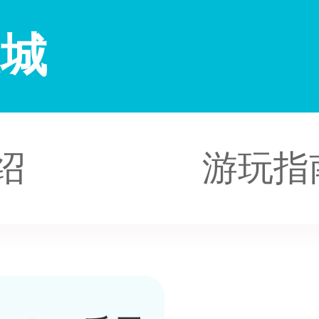
之城
绍
游玩指