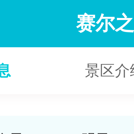
赛尔
息
景区介