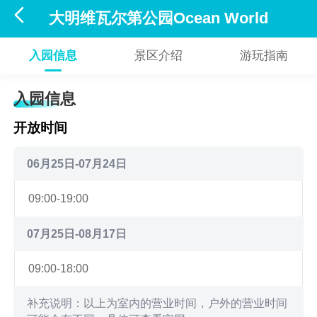

大明维瓦尔第公园Ocean World
入园信息
景区介绍
游玩指南
入园信息
开放时间
06月25日-07月24日
09:00-19:00
07月25日-08月17日
09:00-18:00
补充说明：以上为室内的营业时间，户外的营业时间