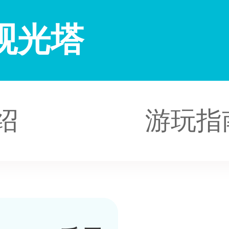
观光塔
绍
游玩指