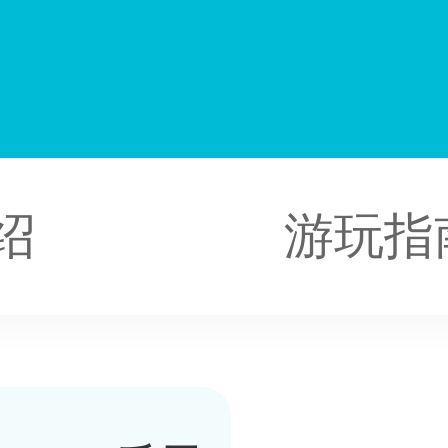
园
绍
游玩指