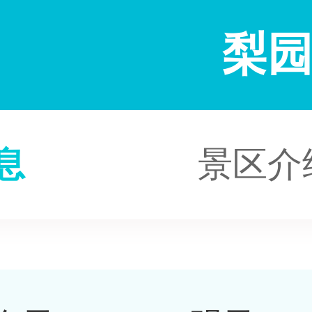
梨
息
景区介