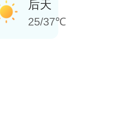
后天
25/37℃