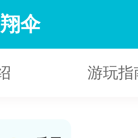
滑翔伞
绍
游玩指