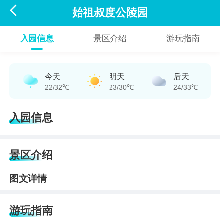

始祖叔度公陵园
入园信息
景区介绍
游玩指南
今天
明天
后天
22/32℃
23/30℃
24/33℃
入园信息
景区介绍
图文详情
游玩指南