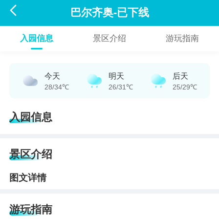

巴尔齐奥-已下线
入园信息
景区介绍
游玩指南
今天
明天
后天
28/34℃
26/31℃
25/29℃
入园信息
景区介绍
图文详情
游玩指南