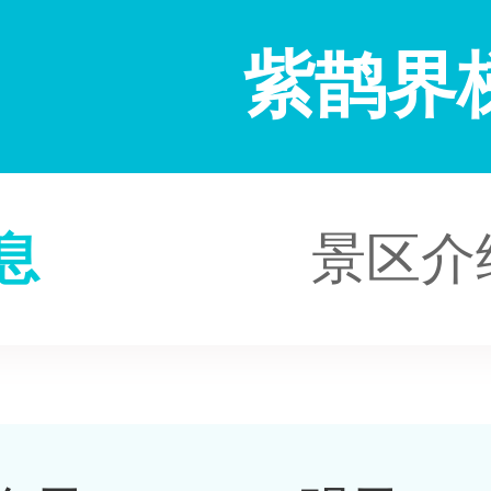
紫鹊界
息
景区介