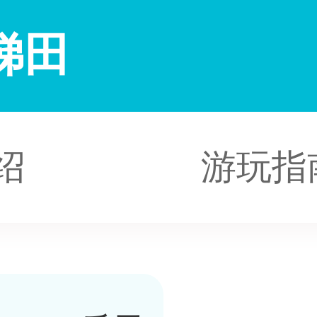
梯田
绍
游玩指