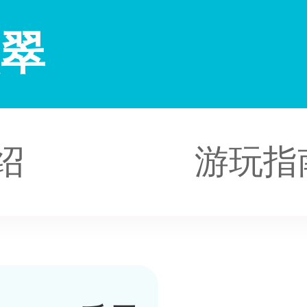
点翠
绍
游玩指