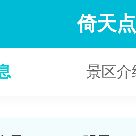
倚天
息
景区介