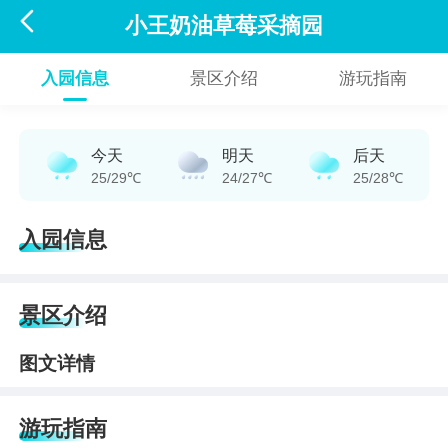

小王奶油草莓采摘园
入园信息
景区介绍
游玩指南
今天
明天
后天
25/29℃
24/27℃
25/28℃
入园信息
景区介绍
图文详情
游玩指南