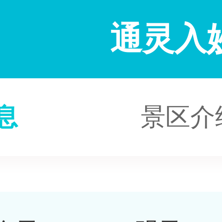
通灵入
息
景区介