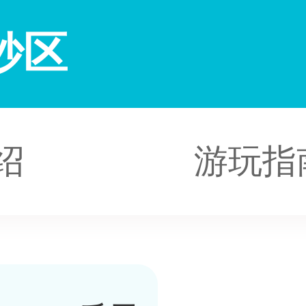
妙区
绍
游玩指