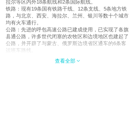
拉尔等区内外18条航线和2条国际航线。
铁路：现有19条国有铁路干线、12条支线、5条地方铁
路，与北京、西安、海拉尔、兰州、银川等数十个城市
均有火车通行。
公路：先进的呼包高速公路已建成使用，已实现了各旗
县通公路，许多世代闭塞的农牧区和边境地区也建起了
公路，并开辟了与蒙古、俄罗斯边境省区通车的6条客
运班车路线。
市内交通：以市区为中心辟有近二十条公共汽车线路，
查看全部

通往城区各地。在火车站有1路公共汽车通往旧城，7路
公共汽车通往新城。有数千辆出租车，遍及城市公共场
所及大街小巷，昼夜服务。