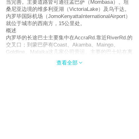
当完善。主要道路皆可通往孟巴萨（Mombasa）、坦
桑尼亚边境的维多利亚湖（VictoriaLake）及乌干达。
内罗毕国际机场（JomoKenyattaInternationalAirport）
就位于城市的西南方，15公里处。
概述
内罗毕的长途巴士主要集中在AccraRd.靠近RiverRd.的
交叉口；到蒙巴萨有Coast、Akamba、Maingo、
Goldline、Malaika这几家公司营运。主要的巴士站在离
LandiesRd.不远处，每天至少有一班车到达国内各主要
查看全部

城市。
AccraRd.和RiverRd.附近有许多出租车公司，其中
DPS每天有到Kisuma、Kakamega、Basia、Nakuru、
Malaba，乘客必须在早上七点前到站等候。靠近坦桑
尼亚边境的Namanga每天有出租车往返，或者可以选
择在AccraRd.搭巴士直接到Arusha。内罗毕国际机场
距市中心15分钟车程，可搭34号巴士抵达市区，但通
常十分拥挤。搭出租车约10美金，480肯尼亚先令。欲
前往Malindi、Lamu等地则应该到Wilson机场，可以在
MoiAve上的DevelopmentHouse前搭14、24、124号巴
士前往。铁路局、博物馆、主要饭店外都有出租车，出