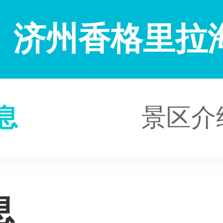
济州香格里拉
息
景区介
息