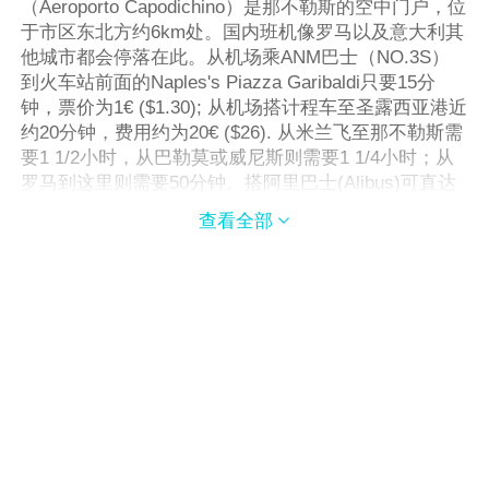
（Aeroporto Capodichino）是那不勒斯的空中门户，位
于市区东北方约6km处。国内班机像罗马以及意大利其
他城市都会停落在此。从机场乘ANM巴士（NO.3S）
到火车站前面的Naples's Piazza Garibaldi只要15分
钟，票价为1€ ($1.30); 从机场搭计程车至圣露西亚港近
约20分钟，费用约为20€ ($26). 从米兰飞至那不勒斯需
要1 1/2小时，从巴勒莫或威尼斯则需要1 1/4小时；从
罗马到这里则需要50分钟。搭阿里巴士(Alibus)可直达
那不勒斯中央车站，票价3€，上班时间是每天6：
查看全部

30am-11：30pm每30分钟一班 火车： 那不勒斯是意大
利南方铁路网的交通枢纽，许多从北方开出的火车都经
过罗马再来这里作终点站。从罗马搭乘ES、IC列车约
需2小时。每小时有1-2班列车从罗马开往那不勒斯，单
程约需2 1/2小时，票价为10€ ($13) 。从米兰至那不勒
斯则需要8小时，单程费用为52€ ($68)。 那不勒斯有两
个主要火车站，Stazione Centrale（图），地址：at
Piazza Garibaldi；以及Stazione Mergellina，地址：at
Piazza Piedigrotta。大多数游客会到达Stazione
Centrale。若需要更多关于火车信息，可拨打电话
Stazione Centrale，在意大利任何地方拨打这个号码均