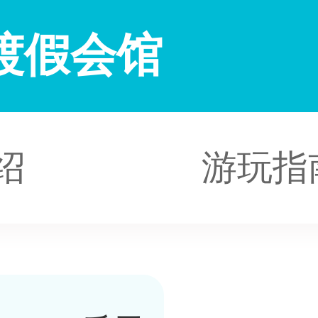
渡假会馆
绍
游玩指