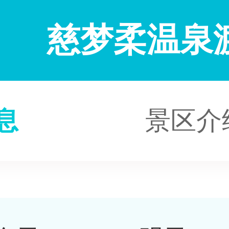
慈梦柔温泉
息
景区介