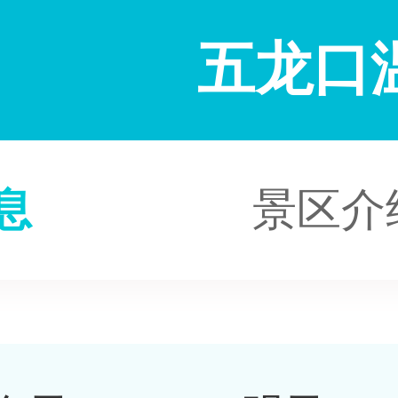
五龙口
息
景区介