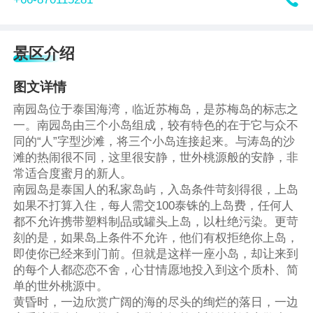

景区介绍
图文详情
南园岛位于泰国海湾，临近苏梅岛，是苏梅岛的标志之
一。南园岛由三个小岛组成，较有特色的在于它与众不
同的“人”字型沙滩，将三个小岛连接起来。与涛岛的沙
滩的热闹很不同，这里很安静，世外桃源般的安静，非
常适合度蜜月的新人。
南园岛是泰国人的私家岛屿，入岛条件苛刻得很，上岛
如果不打算入住，每人需交100泰铢的上岛费，任何人
都不允许携带塑料制品或罐头上岛，以杜绝污染。更苛
刻的是，如果岛上条件不允许，他们有权拒绝你上岛，
即使你已经来到门前。但就是这样一座小岛，却让来到
的每个人都恋恋不舍，心甘情愿地投入到这个质朴、简
单的世外桃源中。
黄昏时，一边欣赏广阔的海的尽头的绚烂的落日，一边