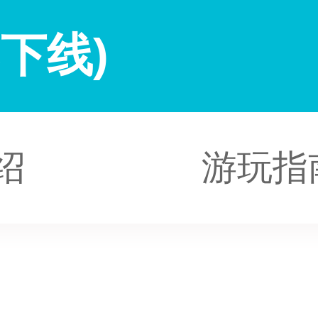
下线)
绍
游玩指