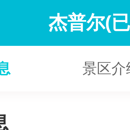
杰普尔(已
息
景区介
息