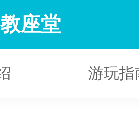
主教座堂
绍
游玩指