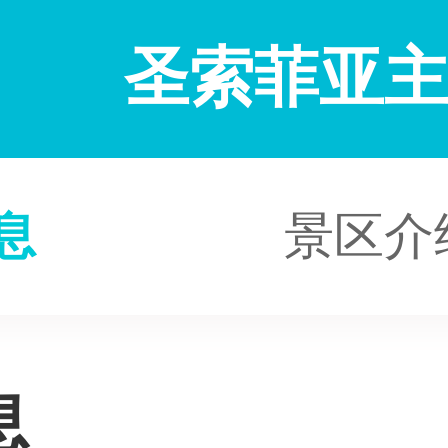
圣索菲亚
息
景区介
息