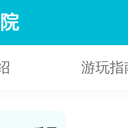
剧院
绍
游玩指