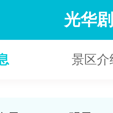
光华
息
景区介