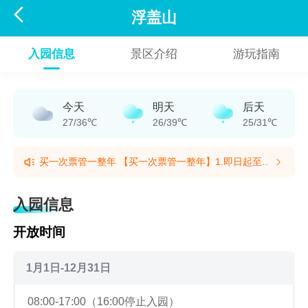

浮盖山
入园信息
景区介绍
游玩指南
今天
明天
后天
27/36℃
26/39℃
25/31℃
买一次票管一整年 【买一次票管一整年】1.即日起至
2027年5月18日，游客凭实名购票并完成入园后即可畅
买一次票管一整年 【买一次票管一整年】1.即日起至
享活动期内游玩权益。所有权益仅限本人实名核验使
2027年5月18日，游客凭实名购票并完成入园后即可畅
入园信息
用，请勿转借他人。倡导文明游览，乐享美好旅途！2.
享活动期内游玩权益。所有权益仅限本人实名核验使
激活后至2027年5月18日，凭本人身份证可全年不限次
用，请勿转借他人。倡导文明游览，乐享美好旅途！2.
开放时间
畅玩。(提示有效期2026/5/22至2027/5/18)
激活后至2027年5月18日，凭本人身份证可全年不限次
畅玩。(提示有效期2026/5/22至2027/5/18)
1月1日-12月31日
08:00-17:00（16:00停止入园）