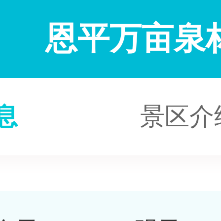
恩平万亩泉
息
景区介