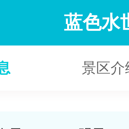
蓝色水
息
景区介