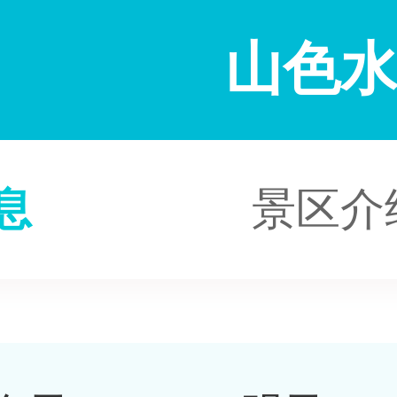
山色
息
景区介