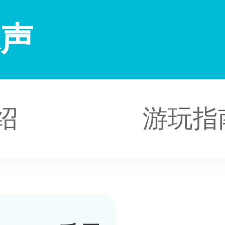
水声
绍
游玩指