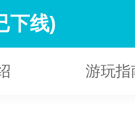
已下线)
绍
游玩指