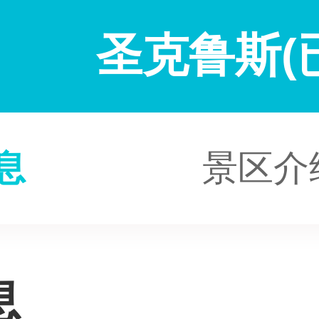
圣克鲁斯(
息
景区介
息