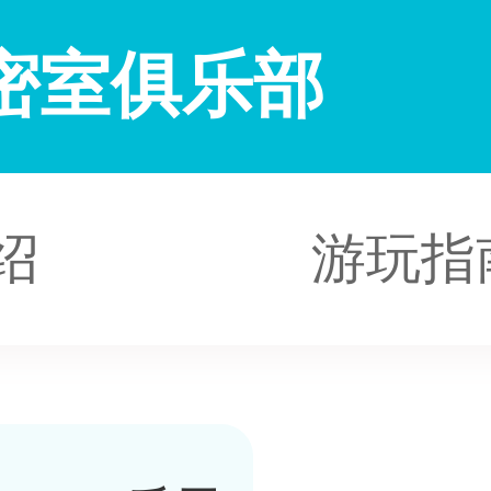
人密室俱乐部
绍
游玩指