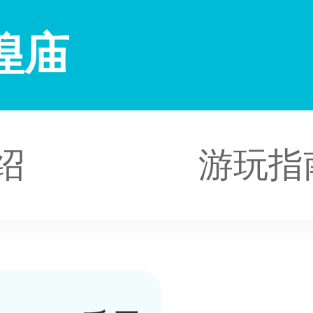
隍庙
绍
游玩指