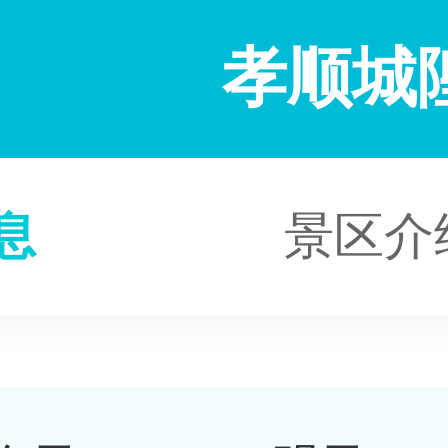
孝顺城
息
景区介