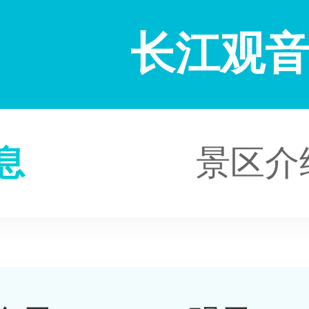
长江观
息
景区介