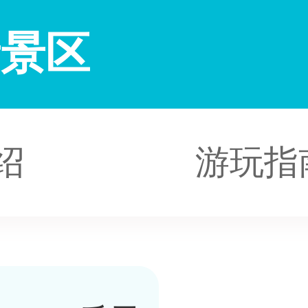
音景区
绍
游玩指